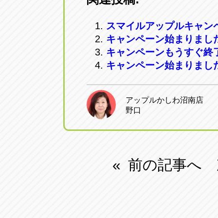
トラック市四日市店
トラック市
スマイルアップルキャン
三重県四日市市午起3丁目1番3
059-331-60
キャンペーン始まりまし
キャンペーンもうすぐ終
キャンペーン始まりまし
アップルかしわ沼南店
野口
前の記事へ
«