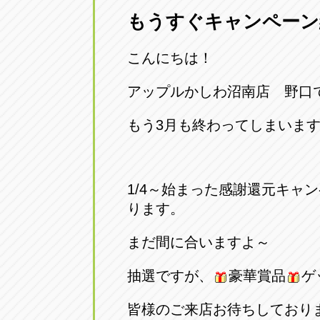
もうすぐキャンペーン
愛知県一宮市朝日3-4-12
0586-28-82
こんにちは！
アップル春日井店
アップル春
愛知県春日井市八田町2-1-16
アップルかしわ沼南店 野口
0568-85-02
もう3月も終わってしまいま
アップル名岐バイパス春日店
アップル名
愛知県北名古屋市中之郷八反78-
0568-25-53
1/4～始まった感謝還元キャ
アップル碧南店
アップル碧
ります。
愛知県碧南市立山町4-32-1
0566-43-44
まだ間に合いますよ～
アップル常滑店
アップル常
抽選ですが、
豪華賞品
ゲ
愛知県常滑市長間37-1
0569-35-66
皆様のご来店お待ちしており