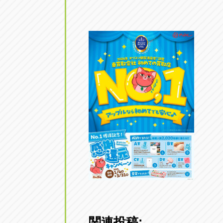
アップル小牧店
アップル小
愛知県小牧市久保新町20
0568-76-81
アップル尾張旭店
アップル尾
愛知県尾張旭市印場元町5-2-8
0561-53-85
アップル岩倉店
アップル岩
愛知県岩倉市大地町長田35-1
0587-66-20
オートフレンド
オートフレ
愛知県清須市春日砂賀東114
052-400-39
三重
三
関連投稿: